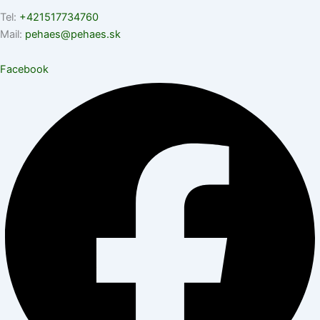
Tel:
+421517734760
Mail:
pehaes@pehaes.sk
Facebook