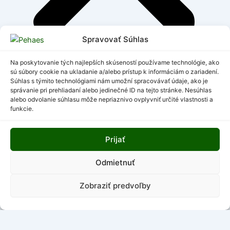
Spravovať Súhlas
Na poskytovanie tých najlepších skúseností používame technológie, ako
sú súbory cookie na ukladanie a/alebo prístup k informáciám o zariadení.
Ochrana osobných údajov
Súhlas s týmito technológiami nám umožní spracovávať údaje, ako je
správanie pri prehliadaní alebo jedinečné ID na tejto stránke. Nesúhlas
Pravidlá používania
alebo odvolanie súhlasu môže nepriaznivo ovplyvniť určité vlastnosti a
Cookies
funkcie.
Dokumenty
Prijať
Odmietnuť
Zobraziť predvoľby
Kliknutím prijmete súbory cookie marketing a povolíte