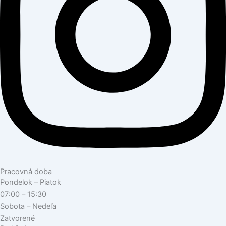
Pracovná doba
Pondelok – Piatok
07:00 – 15:30
Sobota – Nedeľa
Zatvorené