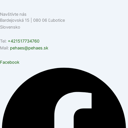
Navštívte nás
Bardejovská 15 | 080 06 Ľubotice
Slovensko
Tel:
+421517734760
Mail:
pehaes@pehaes.sk
Facebook